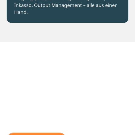
Inkasso, Output Management – alle aus einer
Hand.
Noch unsicher,
welche Lösung die
beste ist?
Lassen Sie uns Ihre Prozesse analysieren –
unverbindlich und kostenlos.